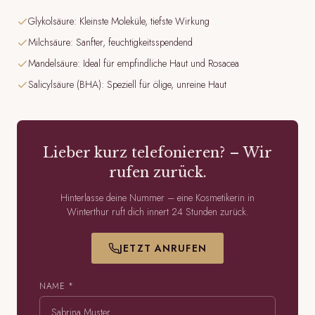
Glykolsäure: Kleinste Moleküle, tiefste Wirkung
Milchsäure: Sanfter, feuchtigkeitsspendend
Mandelsäure: Ideal für empfindliche Haut und Rosacea
Salicylsäure (BHA): Speziell für ölige, unreine Haut
Lieber kurz telefonieren? – Wir
rufen zurück.
Hinterlasse deine Nummer – eine Kosmetikerin in
Winterthur ruft dich innert 24 Stunden zurück.
JETZT ANRUFEN
NAME *