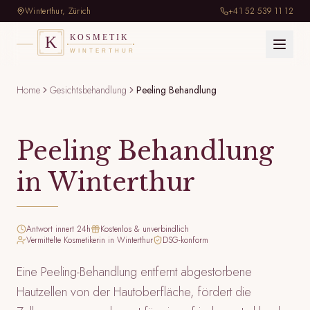
+41 52 539 11 12
Winterthur, Zürich
Home
Gesichtsbehandlung
Peeling Behandlung
Peeling Behandlung
in Winterthur
Antwort innert 24h
Kostenlos & unverbindlich
Vermittelte Kosmetikerin in Winterthur
DSG-konform
Eine Peeling-Behandlung entfernt abgestorbene
Hautzellen von der Hautoberfläche, fördert die