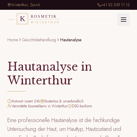
+41 52 539 11 12
Winterthur, Zürich
Home
Gesichtsbehandlung
Hautanalyse
Hautanalyse
in
Winterthur
Antwort innert 24h
Kostenlos & unverbindlich
Vermittelte Kosmetikerin in Winterthur
DSG-konform
Eine professionelle Hautanalyse ist die fachkundige
Untersuchung der Haut, um Hauttyp, Hautzustand und