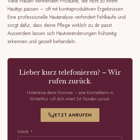
Viele Frauen verwenden Produkte, die nicht zu ihrem
Hauttyp passen – oft mit kontraproduktiven Ergebnissen.
Eine professionelle Hautanalyse verhindert Fehlkäufe und
sorgt dafür, dass deine Pflege wirklich zu dir passt.
Ausserdem lassen sich Hautveränderungen frühzeitig
erkennen und gezielt behandeln.
Lieber kurz telefonieren? – Wir
rufen zurück.
Hinterlasse deine Nummer – eine Kosmetikerin in
Winterthur ruft dich innert 24 Stunden zurück.
JETZT ANRUFEN
NAME *